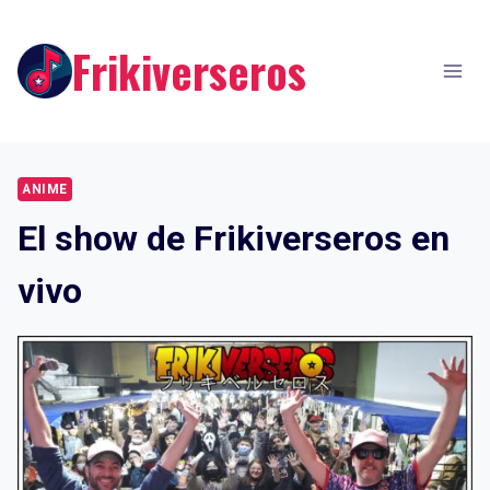
Skip
to
Frikiverseros
content
ANIME
El show de Frikiverseros en
vivo