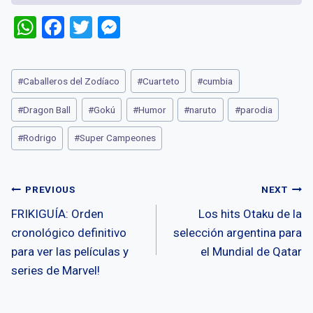
W
F
T
M
h
a
wi
es
at
ce
tt
se
Post
#
Caballeros del Zodíaco
#
Cuarteto
#
cumbia
s
b
er
n
Tags:
A
o
g
#
Dragon Ball
#
Gokú
#
Humor
#
naruto
#
parodia
p
o
er
#
Rodrigo
#
Super Campeones
p
k
Post
PREVIOUS
NEXT
FRIKIGUÍA: Orden
Los hits Otaku de la
navigation
cronológico definitivo
selección argentina para
para ver las películas y
el Mundial de Qatar
series de Marvel!