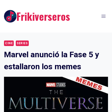
Skip
to
Frikiverseros
content
CINE
SERIES
Marvel anunció la Fase 5 y
estallaron los memes