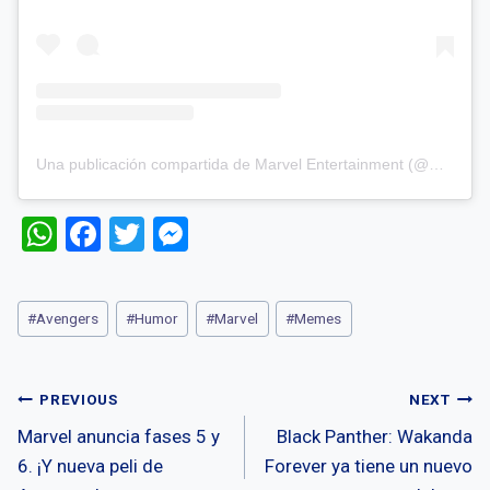
Una publicación compartida de Marvel Entertainment (@marvel)
W
F
T
M
h
a
wi
es
at
ce
tt
se
Post
#
Avengers
#
Humor
#
Marvel
#
Memes
s
b
er
n
Tags:
A
o
g
Post
p
o
er
PREVIOUS
NEXT
p
k
Marvel anuncia fases 5 y
Black Panther: Wakanda
navigation
6. ¡Y nueva peli de
Forever ya tiene un nuevo