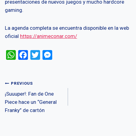
presentaciones de nuevos juegos y mucho hardcore
gaming.
La agenda completa se encuentra disponible en la web
oficial
https://animeconar.com/
W
F
T
M
h
a
wi
es
at
ce
tt
se
s
b
er
n
Post
PREVIOUS
A
o
g
¡Suuuper!: Fan de One
navigation
p
o
er
Piece hace un “General
Franky” de cartón
p
k