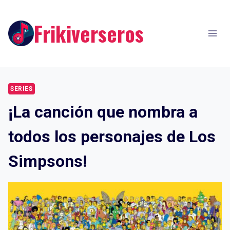
Skip
to
Frikiverseros
content
SERIES
¡La canción que nombra a
todos los personajes de Los
Simpsons!