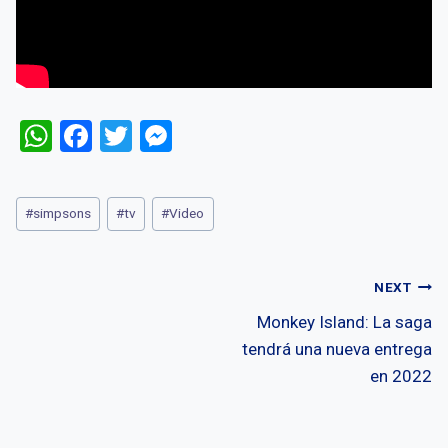
W
F
T
M
h
a
wi
es
at
ce
tt
se
Post
#
simpsons
#
tv
#
Video
s
b
er
n
Tags:
A
o
g
Post
p
o
er
NEXT
p
k
Monkey Island: La saga
navigation
tendrá una nueva entrega
en 2022