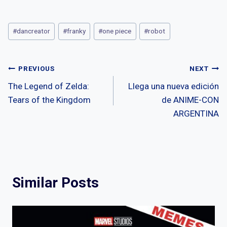
h
a
wi
es
at
ce
tt
se
Post
#
dancreator
#
franky
#
one piece
#
robot
s
b
er
n
Tags:
A
o
g
Post
p
o
er
PREVIOUS
NEXT
p
k
The Legend of Zelda:
Llega una nueva edición
navigation
Tears of the Kingdom
de ANIME-CON
ARGENTINA
Similar Posts