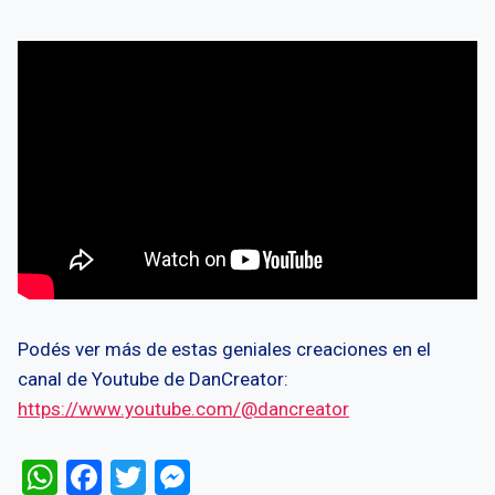
Podés ver más de estas geniales creaciones en el
canal de Youtube de DanCreator:
https://www.youtube.com/@dancreator
W
F
T
M