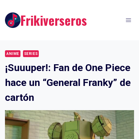
Skip
to
Frikiverseros
content
ANIME
SERIES
¡Suuuper!: Fan de One Piece
hace un “General Franky” de
cartón