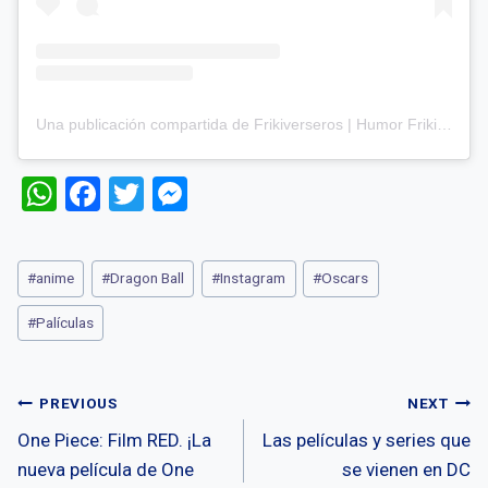
Una publicación compartida de Frikiverseros | Humor Friki (@frikiverseros)
W
F
T
M
h
a
wi
es
at
ce
tt
se
Post
#
anime
#
Dragon Ball
#
Instagram
#
Oscars
s
b
er
n
Tags:
A
o
g
#
Palículas
p
o
er
p
k
Post
PREVIOUS
NEXT
One Piece: Film RED. ¡La
Las películas y series que
navigation
nueva película de One
se vienen en DC