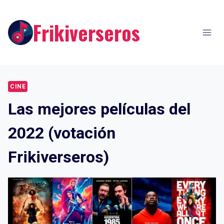
Skip
to
Frikiverseros
content
CINE
Las mejores películas del
2022 (votación
Frikiverseros)