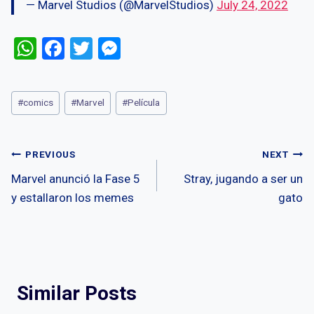
— Marvel Studios (@MarvelStudios)
July 24, 2022
W
F
T
M
h
a
wi
es
at
ce
tt
se
Post
#
comics
#
Marvel
#
Película
s
b
er
n
Tags:
A
o
g
Post
p
o
er
PREVIOUS
NEXT
p
k
Marvel anunció la Fase 5
Stray, jugando a ser un
navigation
y estallaron los memes
gato
Similar Posts