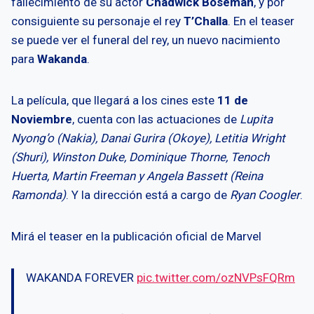
fallecimiento de su actor
Chadwick Boseman
, y por
consiguiente su personaje el rey
T’Challa
. En el teaser
se puede ver el funeral del rey, un nuevo nacimiento
para
Wakanda
.
La película, que llegará a los cines este
11 de
Noviembre
, cuenta con las actuaciones de
Lupita
Nyong’o (Nakia), Danai Gurira (Okoye), Letitia Wright
(Shuri), Winston Duke, Dominique Thorne, Tenoch
Huerta, Martin Freeman y Angela Bassett (Reina
Ramonda)
. Y la dirección está a cargo de
Ryan Coogler
.
Mirá el teaser en la publicación oficial de Marvel
WAKANDA FOREVER
pic.twitter.com/ozNVPsFQRm