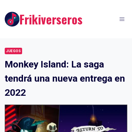
Skip
to
Frikiverseros
content
JUEGOS
Monkey Island: La saga
tendrá una nueva entrega en
2022