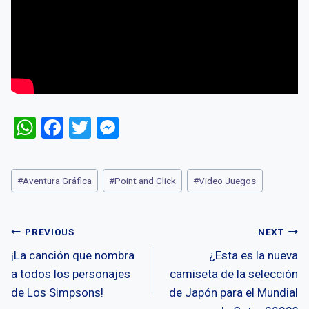
W
F
T
M
h
a
wi
es
at
ce
tt
se
Post
#
Aventura Gráfica
#
Point and Click
#
Video Juegos
s
b
er
n
Tags:
A
o
g
Post
p
o
er
PREVIOUS
NEXT
p
k
¡La canción que nombra
¿Esta es la nueva
navigation
a todos los personajes
camiseta de la selección
de Los Simpsons!
de Japón para el Mundial