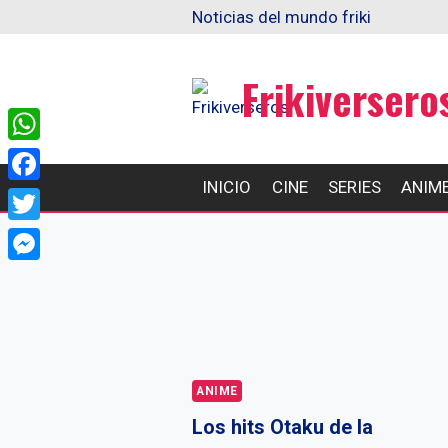
Skip
Noticias del mundo friki
to
content
Frikiversero
WhatsApp
INICIO
CINE
SERIES
ANIM
Facebook
Twitter
Messenger
ANIME
Los hits Otaku de la